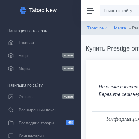
Tabac New
Tabac new
»
Марка
» Pre
Навигация по товарам
Главная
Купить Prestige о
Акциз
новое
Марка
новое
Навигация по сайту
На рынке сигарет
Берегите свои не
Отзывы
новое
Расширенный поиск
Информация,
Последние товары
+50
Комментарии