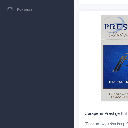
Контакты
Сигареты Prestige Full
(Престиж Фул Флейвор 