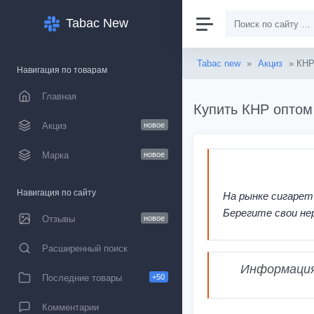
Tabac New
Tabac new
»
Акциз
» КН
Навигация по товарам
Главная
Купить КНР оптом
Акциз
новое
Марка
новое
Навигация по сайту
На рынке сигарет
Берегите свои не
Отзывы
новое
Расширенный поиск
Информация,
Последние товары
+50
Комментарии