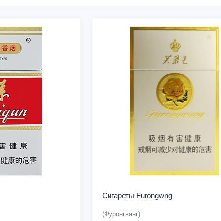
Сигареты Furongwng
(Фуронгванг)