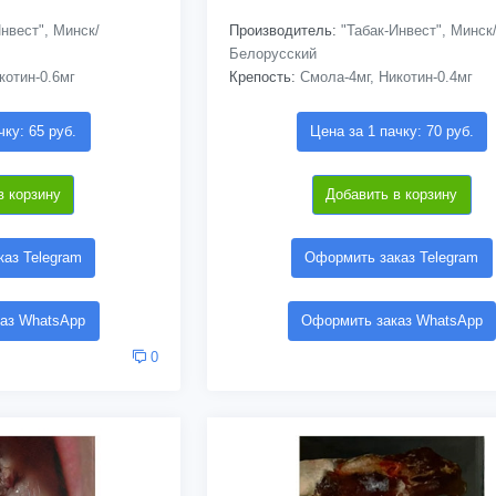
нвест", Минск/
Производитель:
"Табак-Инвест", Минск
Белорусский
котин-0.6мг
Крепость:
Смола-4мг, Никотин-0.4мг
чку: 65 руб.
Цена за 1 пачку: 70 руб.
в корзину
Добавить в корзину
аз Telegram
Оформить заказ Telegram
аз WhatsApp
Оформить заказ WhatsApp
0