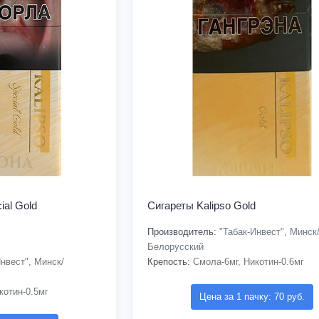
ial Gold
Сигареты Kalipso Gold
Производитель:
"Табак-Инвест", Минск
Белорусский
нвест", Минск/
Крепость:
Смола-6мг, Никотин-0.6мг
котин-0.5мг
Цена за 1 пачку: 70 руб.