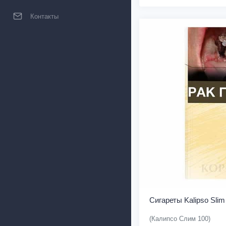
Контакты
Сигареты Kalipso Slim
(Калипсо Слим 100)