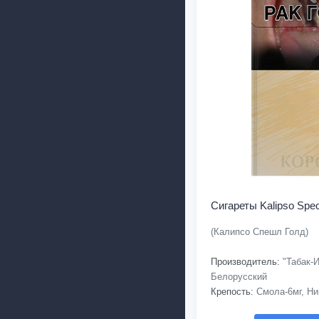
Сигареты Kalipso Spec
(Калипсо Спешл Голд)
Производитель:
"Табак-И
Белорусский
Крепость:
Смола-6мг, Ни