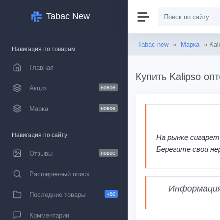
Tabac New
Tabac new
»
Марка
» Kal
Навигация по товарам
Главная
Купить Kalipso оп
Акциз
новое
Марка
новое
Навигация по сайту
На рынке сигарет
Берегите свои не
Отзывы
новое
Расширенный поиск
Информация,
Последние товары
+50
Комментарии