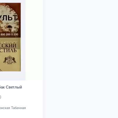
бак Светлый
)
нская Табачная