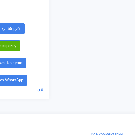
чку: 65 руб.
в корзину
аз Telegram
аз WhatsApp
0
Все комментарии