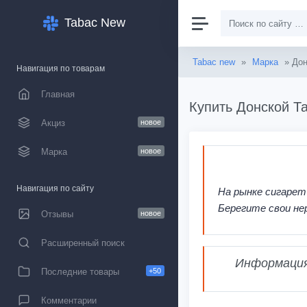
Tabac New
Tabac new
»
Марка
» Дон
Навигация по товарам
Главная
Купить Донской Та
Акциз
новое
Марка
новое
Навигация по сайту
На рынке сигарет
Берегите свои не
Отзывы
новое
Расширенный поиск
Информация,
Последние товары
+50
Комментарии