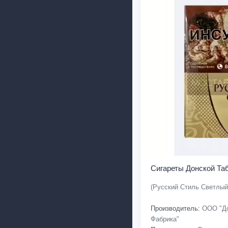
Сигареты Донской Та
(Русский Стиль Светлый
Производитель:
ООО "До
Фабрика"